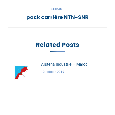
précédent
SUIVANT
:
pack carrière NTN-SNR
Article
suivant
:
Related Posts
Alstena Industrie – Maroc
10 octobre 2019