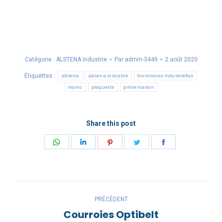
Catégorie :
ALSTENA Industrie
Par
admin-3449
2 août 2020
Étiquettes :
alstena
alstena industrie
fournitures industrielles
maroc
plaquette
présentation
Share this post
Partager
Partager
Partager
Partager
Partager
sur
sur
sur
sur
sur
WhatsApp
LinkedIn
Pinterest
Twitter
Facebook
Navigation
PRÉCÉDENT
article
Courroies Optibelt
Article