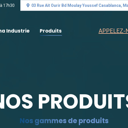
 à 17h30
03 Rue Ait Ourir Bd Moulay Youssef Casablanca, M
na Industrie
Produits
APPELEZ-N
NOS PRODUIT
Nos gammes de produits