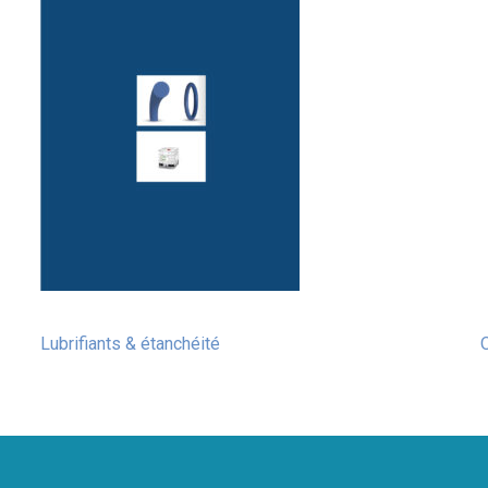
Lubrifiants & étanchéité
O