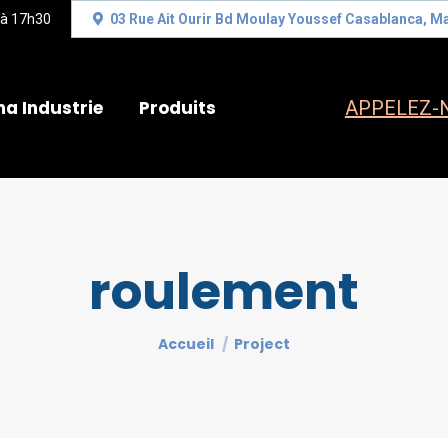
 à 17h30
03 Rue Ait Ourir Bd Moulay Youssef Casablanca, M
na Industrie
Produits
APPELEZ-N
roulement
Vous êtes ici :
Accueil
Project