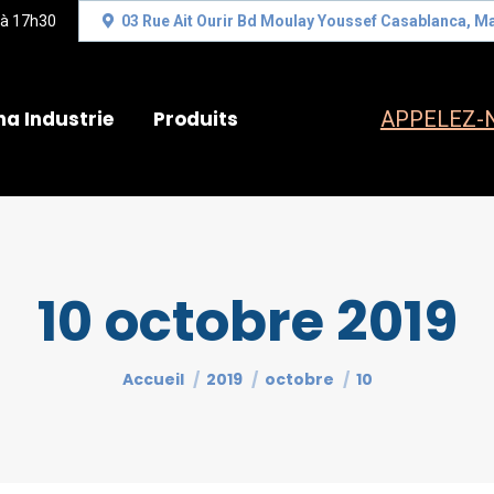
 à 17h30
03 Rue Ait Ourir Bd Moulay Youssef Casablanca, M
na Industrie
Produits
APPELEZ-N
10 octobre 2019
Vous êtes ici :
Accueil
2019
octobre
10