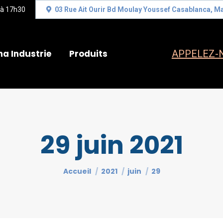
 à 17h30
03 Rue Ait Ourir Bd Moulay Youssef Casablanca, M
na Industrie
Produits
APPELEZ-N
29 juin 2021
Vous êtes ici :
Accueil
2021
juin
29