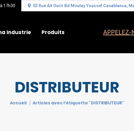
 à 17h30
03 Rue Ait Ourir Bd Moulay Youssef Casablanca, M
na Industrie
Produits
APPELEZ-N
DISTRIBUTEUR
Vous êtes ici :
Accueil
Articles avec l’étiquette "DISTRIBUTEUR"